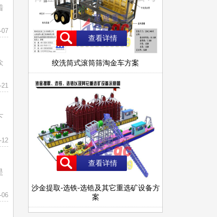
着
-07
查看详情
众
绞洗筒式滚筒筛淘金车方案
-21
下
-12
查看详情
是
沙金提取-选铁-选锆及其它重选矿设备方
-06
案