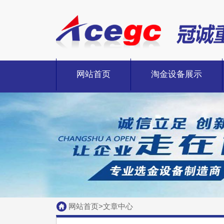
网站首页
淘金设备展示
淘金设备-[溜槽][摇床][价格][厂家][出口]
网站首页
>
文章中心