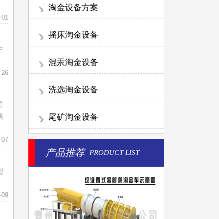
淘金设备方案
-01
摇床淘金设备
主
混汞淘金设备
-26
洗选淘金设备
需
格
尾矿淘金设备
-07
产品推荐
PRODUCT LIST
型
-09